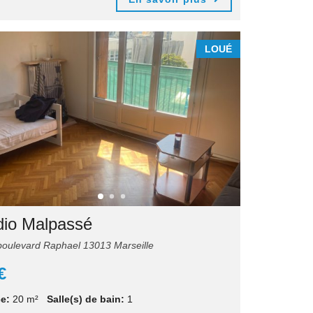
LOUÉ
dio Malpassé
oulevard Raphael 13013 Marseille
€
e:
20 m²
Salle(s) de bain:
1