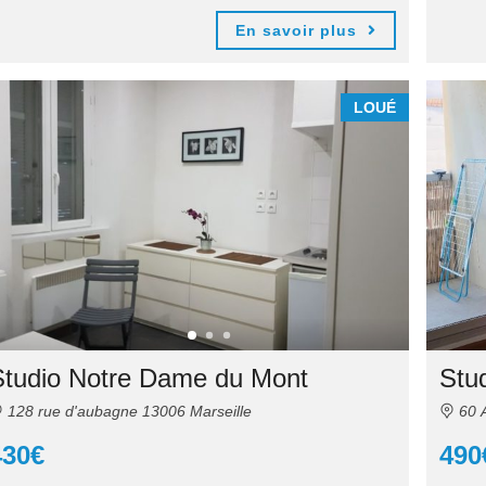
En savoir plus
LOUÉ
Studio Notre Dame du Mont
Stu
128 rue d'aubagne 13006 Marseille
60 A
430€
490