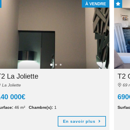
À VENDRE
2 La Joliette
T2 
La Joliette
69 r
140 000€
690
urface:
46 m²
Chambre(s):
1
Surfac
En savoir plus