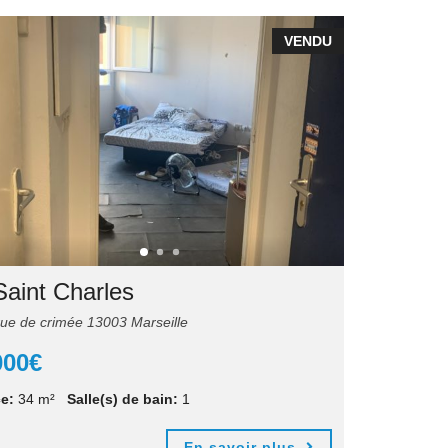
VENDU
Saint Charles
ue de crimée 13003 Marseille
000€
e:
34 m²
Salle(s) de bain:
1
En savoir plus