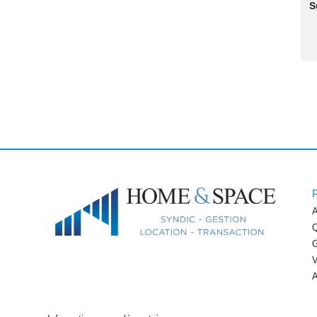
S
A
Q
G
V
A