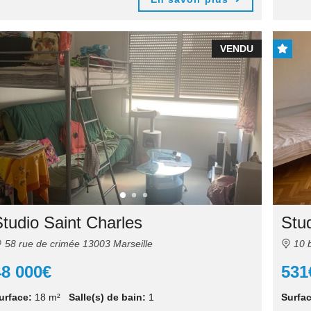
VENDU
tudio Saint Charles
Stu
58 rue de crimée 13003 Marseille
10 b
48 000€
531
urface:
18 m²
Salle(s) de bain:
1
Surfac