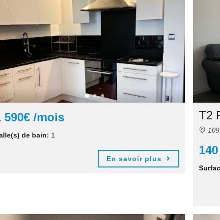
T2 
1 590€ /mois
109 
alle(s) de bain:
1
140
En savoir plus
Surfac