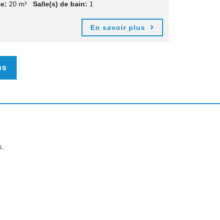
e:
20 m²
Salle(s) de bain:
1
En savoir plus
ns
s,