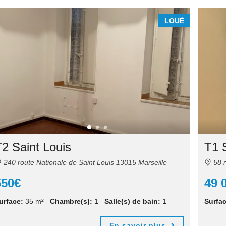
LOUÉ
2 Saint Louis
T1 
240 route Nationale de Saint Louis 13015 Marseille
58 r
550€
49 
urface:
35 m²
Chambre(s):
1
Salle(s) de bain:
1
Surfac
En savoir plus